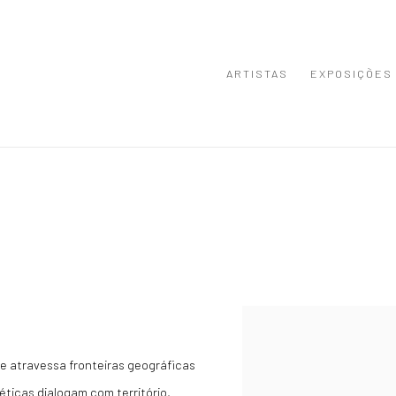
ARTISTAS
EXPOSIÇÕES
Open a larger version of the
ue atravessa fronteiras geográficas
éticas dialogam com território,