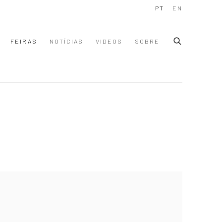
PT
EN
FEIRAS
NOTÍCIAS
VIDEOS
SOBRE
 following image in a popup: