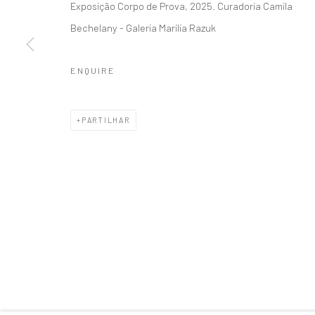
Exposição Corpo de Prova, 2025. Curadoria Camila
Accessibility Policy
Gerenciar cookies
Bechelany - Galeria Marilia Razuk
COPYRIGHT © 1992-2026 GALERIA MARILIA RAZUK
SITE PRO
ENQUIRE
PARTILHAR