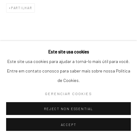
04536-000, Itaim Bibi, São Paulo, Brasil
PARTILHAR
Seg-Sex / 10h30 - 19h :: Sáb / 11h - 16h
T: +55 11 3079 0853 :: contato@galeriamariliarazuk.com.br
Whatsapp: +55 11 96082 3111
Este site usa cookies
Este site usa cookies para ajudar a torná-lo mais útil para você.
Entre em contato conosco para saber mais sobre nossa Política
de Cookies.
GERENCIAR COOKIES
REJECT NON ESSENTIAL
ACCEPT