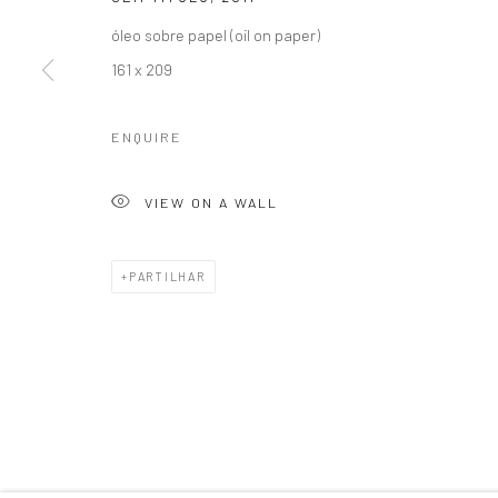
Accessibility Policy
Gerenciar cookies
óleo sobre papel (oil on paper)
COPYRIGHT © 1992-2026 GALERIA MARILIA RAZUK
SITE PRO
161 x 209
ENQUIRE
VIEW ON A WALL
PARTILHAR