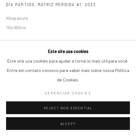
DIA PARTIDO, MATRIZ PERDIDA #1
,
2022
04536-000, Itaim Bibi, São Paulo, Brasil
Xilogravura
Seg-Sex / 10h30 - 19h :: Sáb / 11h - 16h
110x160cm
T: +55 11 3079 0853 :: contato@galeriamariliarazuk.com.br
Foto Ana Pigosso
Whatsapp: +55 11 96082 3111
Este site usa cookies
ENQUIRE
Este site usa cookies para ajudar a torná-lo mais útil para você.
Entre em contato conosco para saber mais sobre nossa Política
de Cookies.
PARTILHAR
GERENCIAR COOKIES
REJECT NON ESSENTIAL
ACCEPT