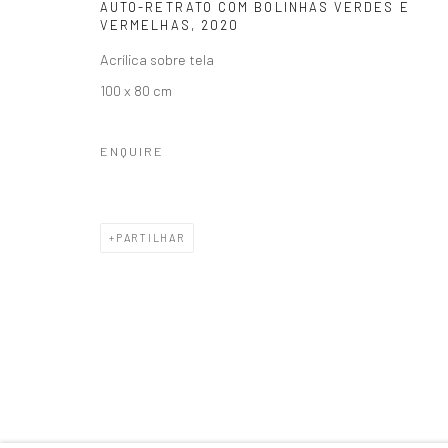
AUTO-RETRATO COM BOLINHAS VERDES E
Accessibility Policy
Gerenciar cookies
VERMELHAS
,
2020
COPYRIGHT © 1992-2026 GALERIA MARILIA RAZUK
SITE PRO
Acrílica sobre tela
100 x 80 cm
ENQUIRE
PARTILHAR