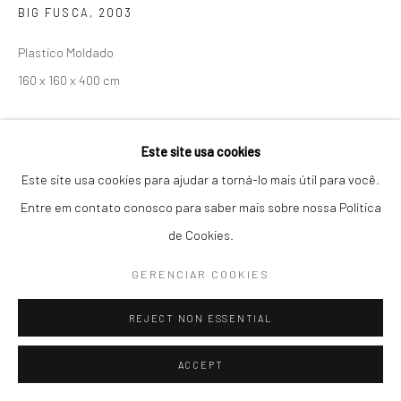
BIG FUSCA
,
2003
04536-000, Itaim Bibi, São Paulo, Brasil
Plastico Moldado
160 x 160 x 400 cm
Seg-Sex / 10h30 - 19h :: Sáb / 11h - 16h
T: +55 11 3079 0853 :: contato@galeriamariliarazuk.com.br
ENQUIRE
Whatsapp: +55 11 96082 3111
Este site usa cookies
Este site usa cookies para ajudar a torná-lo mais útil para você.
PARTILHAR
Entre em contato conosco para saber mais sobre nossa Política
de Cookies.
GERENCIAR COOKIES
REJECT NON ESSENTIAL
ACCEPT