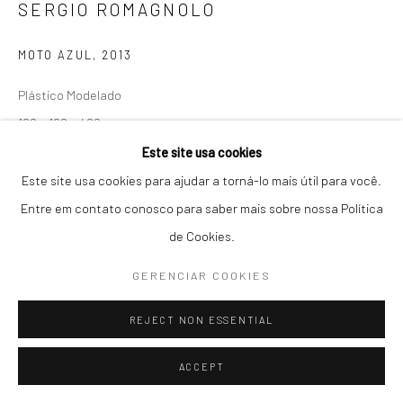
SERGIO ROMAGNOLO
04536-000, Itaim Bibi, São Paulo, Brasil
MOTO AZUL
,
2013
Seg-Sex / 10h30 - 19h :: Sáb / 11h - 16h
Plástico Modelado
T: +55 11 3079 0853 :: contato@galeriamariliarazuk.com.br
160 x 160 x 400 cm
Whatsapp: +55 11 96082 3111
Este site usa cookies
ENQUIRE
Este site usa cookies para ajudar a torná-lo mais útil para você.
Entre em contato conosco para saber mais sobre nossa Política
de Cookies.
PARTILHAR
GERENCIAR COOKIES
REJECT NON ESSENTIAL
ACCEPT