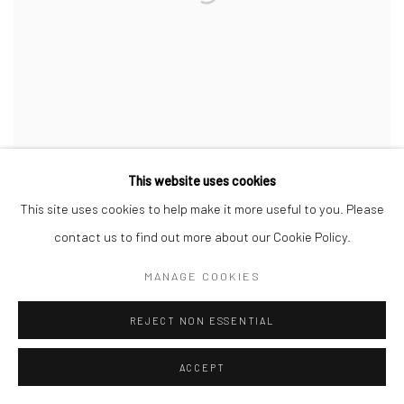
This website uses cookies
Taygoara, Sem título
,
da série coroas
,
2023
This site uses cookies to help make it more useful to you. Please
contact us to find out more about our Cookie Policy.
MANAGE COOKIES
REJECT NON ESSENTIAL
ACCEPT