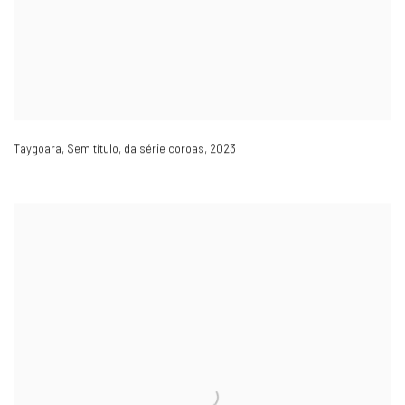
Taygoara
,
Sem título
,
da série coroas
,
2023