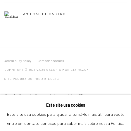
AMILCAR DE CASTRO
Accessibility Policy
Gerenciar cookies
COPYRIGHT © 1992-2026 GALERIA MARILIA RAZUK
SITE PRODUZIDO POR ARTLOGIC
Sala 1 / Room 1 - Rua Jerônimo da Veiga, 131
Sala 2 / Room 2 - Rua Jerônimo da Veiga, 62
Este site usa cookies
04536-000, Itaim Bibi, São Paulo, Brasil
Este site usa cookies para ajudar a torná-lo mais útil para você.
Entre em contato conosco para saber mais sobre nossa Política