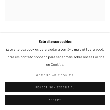
04536-000, Itaim Bibi, São Paulo, Brasil
Seg-Sex / 10h30 - 19h :: Sáb / 11h - 16h
T: +55 11 3079 0853 :: contato@galeriamariliarazuk.com.br
DEBORAH ENGEL
Whatsapp: +55 11 96082 3111
Este site usa cookies
Este site usa cookies para ajudar a torná-lo mais útil para você.
REFLEXOS E REFLEXÕES
,
2025
Entre em contato conosco para saber mais sobre nossa Política
Colagem de 15 fotografias, impressão em Photo Luster
de Cookies.
100 x 90 x 16 cm
GERENCIAR COOKIES
1/3 + 2 PA
REJECT NON ESSENTIAL
ENQUIRE
ACCEPT