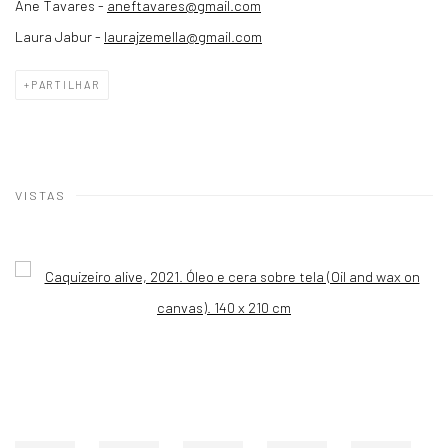
Ane Tavares -
aneftavares@gmail.com
Laura Jabur -
laurajzemella@gmail.com
PARTILHAR
VISTAS
Open a larger version of the following image in a popup: