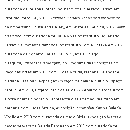
curadoria de Rejane Cintrão, no Instituto Figueiredo Ferraz, em
Ribeirão Preto, SP, 2015; B
razilian Modern: Icons and Innovation
,
na Ampersand House and Gallery, em Bruxelas, Bélgica, 2012;
Além
da Forma
, com curadoria de Cauê Alves no Instituto Figueiredo
Ferraz;
Os Primeiros dez anos
, no Instituto Tomie Ohtake em 2012,
curadoria de Agnaldo Farias, Paulo Miyada e Thiago
Mesquita;
Paisagens à margem,
no Programa de Exposições do
Paço das Artes em 2011, com Lucas Arruda, Mariana Galender e
Mariana Tassinari; exposição
Do lugar,
na galeria Múltiplo Espaço
Arte RJ em 2011; Projeto Radiovisual da 7ª Bienal do Mercosul com
a obra Aperte o botão ou apresente o seu cartão, realizado em
parceria com Lucas Arruda; exposição I
ncompletudes
na Galeria
Virgílio em 2010 com curadoria de Mario Gioia; exposição
Vistas a
perder de vista
na Galeria Penteado em 2010 com curadoria de