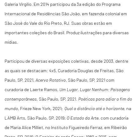
Galeria Virgilio. Em 2014 participou da 3a edição do Programa
Internacional de Residências São João, em fazenda colonial em
São José do Vale do Rio Preto, RJ. Suas obras estão em
importantes coleções do Brasil. Produz ilustrações para diversas
mídias.
Participou de diversas exposições coletivas, desde 2003, dentre
as quais se destacam:
4x5
, Curadoria Douglas de Freitas, São
Paulo, SP, 2021,
Acervo Rotativo
, São Paulo, SP, 2021 com
curadoria de Laerte Ramos,
Um Lugar, Lugar Nenhum: Paisagens
contemporâneas,
São Paulo, SP, 2021.
Poéticas para adiar o fim do
mundo
, Frieze New York, 2021;
Qual a distância até o horizonte,
na
LAMB Arts, São Paulo, SP, 2019;
O Estado da Arte
, com curadoria
de Maria Alice Milliet, no Instituto Figueiredo Ferraz, em Ribeirão
Preto, SP, 2016; O
Espírito de cada Época: 1980 a 2015,
com