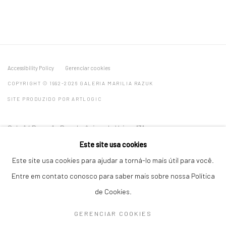
Accessibility Policy
Gerenciar cookies
COPYRIGHT © 1992-2026 GALERIA MARILIA RAZUK
SITE PRODUZIDO POR ARTLOGIC
Sala 1 / Room 1 - Rua Jerônimo da Veiga, 131
Sala 2 / Room 2 - Rua Jerônimo da Veiga, 62
Este site usa cookies
04536-000, Itaim Bibi, São Paulo, Brasil
Este site usa cookies para ajudar a torná-lo mais útil para você.
Entre em contato conosco para saber mais sobre nossa Política
Seg-Sex / 10h30 - 19h :: Sáb / 11h - 16h
de Cookies.
T: +55 11 3079 0853 :: contato@galeriamariliarazuk.com.br
GERENCIAR COOKIES
Whatsapp: +55 11 96082 3111