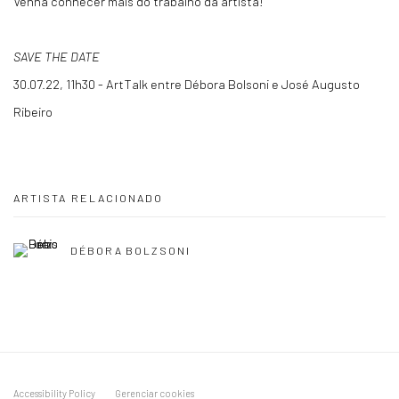
Venha conhecer mais do trabalho da artista!
SAVE THE DATE
30.07.22, 11h30 - ArtTalk entre Débora Bolsoni e José Augusto
Ribeiro
ARTISTA RELACIONADO
DÉBORA BOLZSONI
Accessibility Policy
Gerenciar cookies