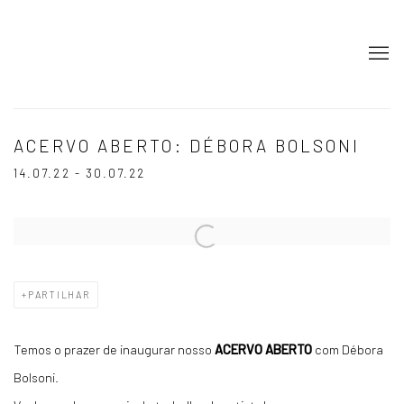
ACERVO ABERTO: DÉBORA BOLSONI
14.07.22 - 30.07.22
Open a larger version of the following image in a popup:
PARTILHAR
Temos o prazer de inaugurar nosso
ACERVO ABERTO
com Débora
Bolsoni.