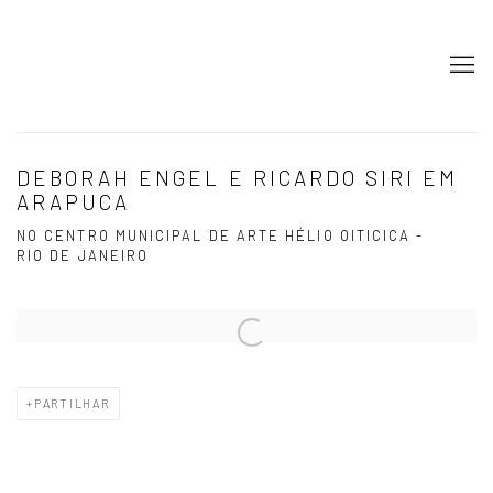
DEBORAH ENGEL E RICARDO SIRI EM
ARAPUCA
NO CENTRO MUNICIPAL DE ARTE HÉLIO OITICICA -
RIO DE JANEIRO
Open a larger version of the following image in a popup:
PARTILHAR